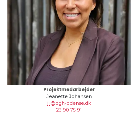
Projektmedarbejder
Jeanette Johansen
jlj@dgh-odense.dk
23 90 75 91